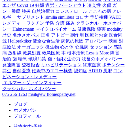
エンザ
Covid-19
妊娠
過労・バーンアウト
冷え性
火傷
ガ
ン・腫瘍
肺炎
自然治癒力
コレステロール
こころの病
アレ
ルギー
サプリメント
similia similibus
コロナ
予防接種
VAED
レメディー
ワクチン
予防
介護
痛み
クラシカル・ホメオパ
シー
Hahnemann
マイクロバイオーム
健康保険
薬害
modality
歴史
名ホメオパス
正名
アトピー
副作用
医療とお金
医食同
源
Heilpraktiker
健全な食生活
病気の原因
アロパシー
映画
対
症療法
オーガニック
微生物
心と体
心臓病
セッション
感染
病
放射線
救急処置
救急医療
本
根本治療
Less is More
障害
治癒
歯
喘息
環境汚染
傷・怪我
生命力
牧畜のホメオパシー
発達障害
登校拒否
リハビリテーション
終末医療
ポテンシー
共生
自然医療
妊娠中のエコー検査
認知症
ADHD
風邪
コン
ビネーション・レメディー
エルマー · ヴァインマイヤー
クラシカル · ホメオパシー
075 256 1263
mail@ew-homeopathy.net
ブログ
ホメオパシー
プロフィール
診療案内·予約