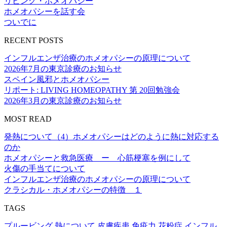
リビング・ホメオパシー
ホメオパシーを話す会
ついでに
RECENT POSTS
インフルエンザ治療のホメオパシーの原理について
2026年7月の東京診療のお知らせ
スペイン風邪とホメオパシー
リポート: LIVING HOMEOPATHY 第 20回勉強会
2026年3月の東京診療のお知らせ
MOST READ
発熱について（4）ホメオパシーはどのように熱に対応する
のか
ホメオパシーと救急医療 ー 心筋梗塞を例にして
火傷の手当てについて
インフルエンザ治療のホメオパシーの原理について
クラシカル・ホメオパシーの特徴 １
TAGS
プルービング
熱について
皮膚疾患
免疫力
花粉症
インフル