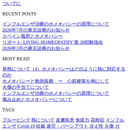
ついでに
RECENT POSTS
インフルエンザ治療のホメオパシーの原理について
2026年7月の東京診療のお知らせ
スペイン風邪とホメオパシー
リポート: LIVING HOMEOPATHY 第 20回勉強会
2026年3月の東京診療のお知らせ
MOST READ
発熱について（4）ホメオパシーはどのように熱に対応する
のか
ホメオパシーと救急医療 ー 心筋梗塞を例にして
火傷の手当てについて
インフルエンザ治療のホメオパシーの原理について
痛み止めとホメオパシーについて
TAGS
プルービング
熱について
皮膚疾患
免疫力
花粉症
インフル
エンザ
Covid-19
妊娠
過労・バーンアウト
冷え性
火傷
ガ