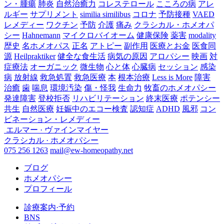
ン・腫瘍
肺炎
自然治癒力
コレステロール
こころの病
アレ
ルギー
サプリメント
similia similibus
コロナ
予防接種
VAED
レメディー
ワクチン
予防
介護
痛み
クラシカル・ホメオパ
シー
Hahnemann
マイクロバイオーム
健康保険
薬害
modality
歴史
名ホメオパス
正名
アトピー
副作用
医療とお金
医食同
源
Heilpraktiker
健全な食生活
病気の原因
アロパシー
映画
対
症療法
オーガニック
微生物
心と体
心臓病
セッション
感染
病
放射線
救急処置
救急医療
本
根本治療
Less is More
障害
治癒
歯
喘息
環境汚染
傷・怪我
生命力
牧畜のホメオパシー
発達障害
登校拒否
リハビリテーション
終末医療
ポテンシー
共生
自然医療
妊娠中のエコー検査
認知症
ADHD
風邪
コン
ビネーション・レメディー
エルマー · ヴァインマイヤー
クラシカル · ホメオパシー
075 256 1263
mail@ew-homeopathy.net
ブログ
ホメオパシー
プロフィール
診療案内·予約
BNS