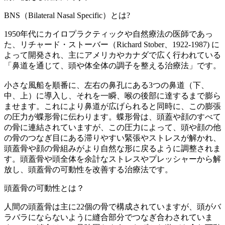
BNS（Bilateral Nasal Specific）とは?
1950年代にカイロプラクティックや自然療法の医師であっ
た、リチャード・ストーバー（Richard Stober、1922-1987) に
よって開発され、主にアメリカやカナダで広く行われている
「鼻道を通じて、頭や体全体の調子を整える治療法」です。
小さな風船を順番に、左右の鼻孔にある3つの鼻道（下、
中、上）に導入し、それを一瞬、喉の後部に達するまで膨ら
ませます。これにより鼻道が広げられると同時に、この膨張
の圧力が蝶形骨に伝わります。蝶形骨は、頭蓋や顔のすべて
の骨に連結されていますが、この圧力によって、頭や顔の他
の骨のつなぎ目にある滞りやすい緊張やストレスが解かれ、
頭蓋骨や顔の骨組みがより自然な形に戻るように調整されま
す。頭蓋骨や頭全体を余計なストレスやプレッシャーから解
放し、頭蓋骨の可動性を改善する治療法です。
頭蓋骨の可動性とは？
人間の頭蓋骨は主に22個の骨で構成されていますが、頭がバ
ラバラにならないように縫合部分でつなぎ合わされていま