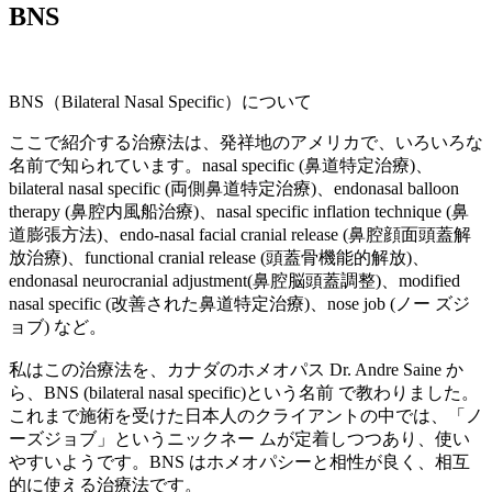
BNS
BNS（Bilateral Nasal Specific）について
ここで紹介する治療法は、発祥地のアメリカで、いろいろな
名前で知られています。nasal specific (鼻道特定治療)、
bilateral nasal specific (両側鼻道特定治療)、endonasal balloon
therapy (鼻腔内風船治療)、nasal specific inflation technique (鼻
道膨張方法)、endo-nasal facial cranial release (鼻腔顔面頭蓋解
放治療)、functional cranial release (頭蓋骨機能的解放)、
endonasal neurocranial adjustment(鼻腔脳頭蓋調整)、modified
nasal specific (改善された鼻道特定治療)、nose job (ノー ズジ
ョブ) など。
私はこの治療法を、カナダのホメオパス Dr. Andre Saine か
ら、BNS (bilateral nasal specific)という名前 で教わりました。
これまで施術を受けた日本人のクライアントの中では、「ノ
ーズジョブ」というニックネー ムが定着しつつあり、使い
やすいようです。BNS はホメオパシーと相性が良く、相互
的に使える治療法です。