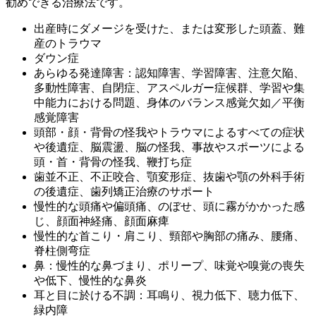
勧めできる治療法です。
出産時にダメージを受けた、または変形した頭蓋、難
産のトラウマ
ダウン症
あらゆる発達障害：認知障害、学習障害、注意欠陥、
多動性障害、自閉症、アスペルガー症候群、学習や集
中能力における問題、身体のバランス感覚欠如／平衡
感覚障害
頭部・顔・背骨の怪我やトラウマによるすべての症状
や後遺症、脳震盪、脳の怪我、事故やスポーツによる
頭・首・背骨の怪我、鞭打ち症
歯並不正、不正咬合、顎変形症、抜歯や顎の外科手術
の後遺症、歯列矯正治療のサポート
慢性的な頭痛や偏頭痛、のぼせ、頭に霧がかかった感
じ、顔面神経痛、顔面麻痺
慢性的な首こり・肩こり、頸部や胸部の痛み、腰痛、
脊柱側弯症
鼻：慢性的な鼻づまり、ポリープ、味覚や嗅覚の喪失
や低下、慢性的な鼻炎
耳と目に於ける不調：耳鳴り、視力低下、聴力低下、
緑内障