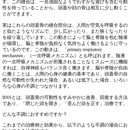
す。この縫合は、一見強固なようでわずかな遊びを含む可動
性を持っていることから、頭蓋や顔の骨は相互に少し動くこ
とができます。
実はこれらの頭蓋骨の縫合部分は、人間が空気を呼吸するの
と似たようなリズムで、少し広がったり、また狭くなったり
を繰り返しています。この動きによって脳と脊髄を包む髄液
が循環し、脳と脊髄が負担なく気持ちよく働けるように守っ
ているのです。この動きは、「primary respiratory
mechanism」（一次呼吸メカニズム）とも呼ばれます。髄液
の一次呼吸メカニズムが邪魔されることなくスムーズに機能
すれば、自律神経もバランス良く働きます。脳や脊髄が自由
に働くことは、人間の心身の健康の基本であり、頭蓋骨の自
然な可動性が失われた場合、あるいは低下した場合、いろい
ろな心身の不調とつながります。
BNSとは、頭蓋骨の可動性をすみやかに改善、回復する方法
であり、「閉じた頭を開き」「歪んだ頭を正す」治療です。
どんな不調におすすめですか？
これまでの治療例と効果から、以下のような不調の場合にお