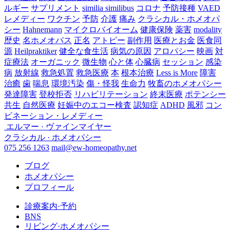
ルギー
サプリメント
similia similibus
コロナ
予防接種
VAED
レメディー
ワクチン
予防
介護
痛み
クラシカル・ホメオパ
シー
Hahnemann
マイクロバイオーム
健康保険
薬害
modality
歴史
名ホメオパス
正名
アトピー
副作用
医療とお金
医食同
源
Heilpraktiker
健全な食生活
病気の原因
アロパシー
映画
対
症療法
オーガニック
微生物
心と体
心臓病
セッション
感染
病
放射線
救急処置
救急医療
本
根本治療
Less is More
障害
治癒
歯
喘息
環境汚染
傷・怪我
生命力
牧畜のホメオパシー
発達障害
登校拒否
リハビリテーション
終末医療
ポテンシー
共生
自然医療
妊娠中のエコー検査
認知症
ADHD
風邪
コン
ビネーション・レメディー
エルマー · ヴァインマイヤー
クラシカル · ホメオパシー
075 256 1263
mail@ew-homeopathy.net
ブログ
ホメオパシー
プロフィール
診療案内·予約
BNS
リビング·ホメオパシー