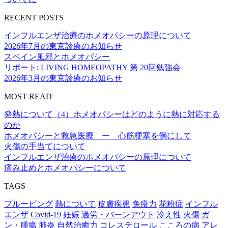
RECENT POSTS
インフルエンザ治療のホメオパシーの原理について
2026年7月の東京診療のお知らせ
スペイン風邪とホメオパシー
リポート: LIVING HOMEOPATHY 第 20回勉強会
2026年3月の東京診療のお知らせ
MOST READ
発熱について（4）ホメオパシーはどのように熱に対応する
のか
ホメオパシーと救急医療 ー 心筋梗塞を例にして
火傷の手当てについて
インフルエンザ治療のホメオパシーの原理について
痛み止めとホメオパシーについて
TAGS
プルービング
熱について
皮膚疾患
免疫力
花粉症
インフル
エンザ
Covid-19
妊娠
過労・バーンアウト
冷え性
火傷
ガ
ン・腫瘍
肺炎
自然治癒力
コレステロール
こころの病
アレ