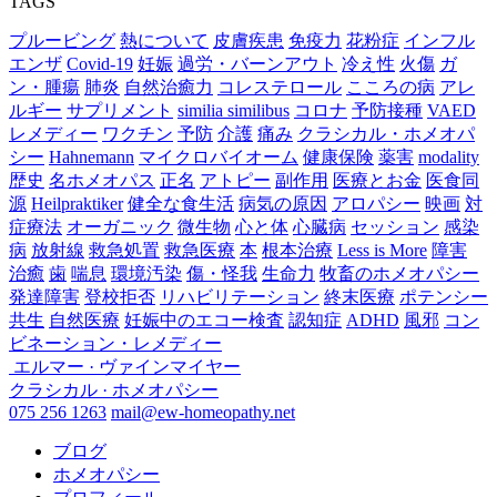
TAGS
プルービング
熱について
皮膚疾患
免疫力
花粉症
インフル
エンザ
Covid-19
妊娠
過労・バーンアウト
冷え性
火傷
ガ
ン・腫瘍
肺炎
自然治癒力
コレステロール
こころの病
アレ
ルギー
サプリメント
similia similibus
コロナ
予防接種
VAED
レメディー
ワクチン
予防
介護
痛み
クラシカル・ホメオパ
シー
Hahnemann
マイクロバイオーム
健康保険
薬害
modality
歴史
名ホメオパス
正名
アトピー
副作用
医療とお金
医食同
源
Heilpraktiker
健全な食生活
病気の原因
アロパシー
映画
対
症療法
オーガニック
微生物
心と体
心臓病
セッション
感染
病
放射線
救急処置
救急医療
本
根本治療
Less is More
障害
治癒
歯
喘息
環境汚染
傷・怪我
生命力
牧畜のホメオパシー
発達障害
登校拒否
リハビリテーション
終末医療
ポテンシー
共生
自然医療
妊娠中のエコー検査
認知症
ADHD
風邪
コン
ビネーション・レメディー
エルマー · ヴァインマイヤー
クラシカル · ホメオパシー
075 256 1263
mail@ew-homeopathy.net
ブログ
ホメオパシー