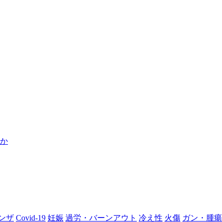
のか
ンザ
Covid-19
妊娠
過労・バーンアウト
冷え性
火傷
ガン・腫瘍