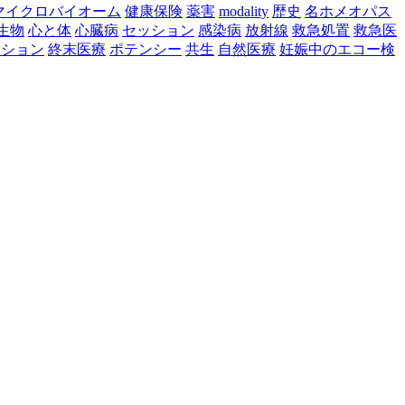
マイクロバイオーム
健康保険
薬害
modality
歴史
名ホメオパス
生物
心と体
心臓病
セッション
感染病
放射線
救急処置
救急医
ーション
終末医療
ポテンシー
共生
自然医療
妊娠中のエコー検