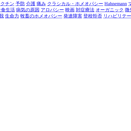
ワクチン
予防
介護
痛み
クラシカル・ホメオパシー
Hahnemann
な食生活
病気の原因
アロパシー
映画
対症療法
オーガニック
微
我
生命力
牧畜のホメオパシー
発達障害
登校拒否
リハビリテ