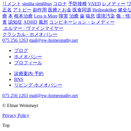
リメント
similia similibus
コロナ
予防接種
VAED
レメディー
正名
アトピー
副作用
医療とお金
医食同源
Heilpraktiker
健全
療
本
根本治療
Less is More
障害
治癒
歯
喘息
環境汚染
傷・怪
査
認知症
ADHD
風邪
コンビネーション・レメディー
エルマー · ヴァインマイヤー
クラシカル · ホメオパシー
075 256 1263
mail@ew-homeopathy.net
ブログ
ホメオパシー
プロフィール
診療案内·予約
BNS
リビング·ホメオパシー
075 256 1263
mail@ew-homeopathy.net
© Elmar Weinmayr
Privacy Policy
Top