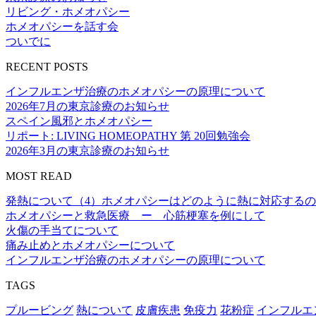
リビング・ホメオパシー
ホメオパシーを話す会
ついでに
RECENT POSTS
インフルエンザ治療のホメオパシーの原理について
2026年7月の東京診療のお知らせ
スペイン風邪とホメオパシー
リポート: LIVING HOMEOPATHY 第 20回勉強会
2026年3月の東京診療のお知らせ
MOST READ
発熱について（4）ホメオパシーはどのように熱に対応する
ホメオパシーと救急医療 ー 心筋梗塞を例にして
火傷の手当てについて
痛み止めとホメオパシーについて
インフルエンザ治療のホメオパシーの原理について
TAGS
プルービング
熱について
皮膚疾患
免疫力
花粉症
インフルエ