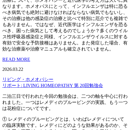
治療について、ホメオパシーと近代医学の考え方は大いに異
なります。ホメオパスにとって、インフルエンザは特に恐る
べき病気でも絶対に避けなければならない病気でもないし、
その治療は他の感染症の治療と比べて特別に厄介でも複雑で
もありません。ではなぜ、近代医学はインフルエンザを恐る
べき、困った病気として考えるのでしょうか？多くのウイル
ス性呼吸器感染症と同様、インフルエンザウイルスに対する
有効で安全な予防接種はありません。また発症した場合、有
効な治療薬や治療マニュアルも確立されていません。
READ MORE
2026.03.22
リビング・ホメオパシー
リポート: LIVING HOMEOPATHY 第 20回勉強会
二泊三日で行われた今回の勉強会は、二つの軸を中心に行わ
れました。一つはレメディのプルービングの実践、もう一つ
は花粉症についてです。
① レメディのプルービングとは、いわばレメディについて
の臨床実験です。レメディにどのような効果があるのか、そ