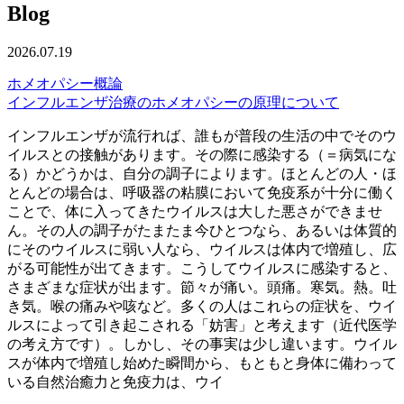
Blog
2026.07.19
ホメオパシー概論
インフルエンザ治療のホメオパシーの原理について
インフルエンザが流行れば、誰もが普段の生活の中でそのウ
イルスとの接触があります。その際に感染する（＝病気にな
る）かどうかは、自分の調子によります。ほとんどの人・ほ
とんどの場合は、呼吸器の粘膜において免疫系が十分に働く
ことで、体に入ってきたウイルスは大した悪さができませ
ん。その人の調子がたまたま今ひとつなら、あるいは体質的
にそのウイルスに弱い人なら、ウイルスは体内で増殖し、広
がる可能性が出てきます。こうしてウイルスに感染すると、
さまざまな症状が出ます。節々が痛い。頭痛。寒気。熱。吐
き気。喉の痛みや咳など。多くの人はこれらの症状を、ウイ
ルスによって引き起こされる「妨害」と考えます（近代医学
の考え方です）。しかし、その事実は少し違います。ウイル
スが体内で増殖し始めた瞬間から、もともと身体に備わって
いる自然治癒力と免疫力は、ウイ