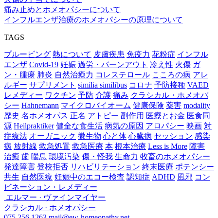
痛み止めとホメオパシーについて
インフルエンザ治療のホメオパシーの原理について
TAGS
プルービング
熱について
皮膚疾患
免疫力
花粉症
インフル
エンザ
Covid-19
妊娠
過労・バーンアウト
冷え性
火傷
ガ
ン・腫瘍
肺炎
自然治癒力
コレステロール
こころの病
アレ
ルギー
サプリメント
similia similibus
コロナ
予防接種
VAED
レメディー
ワクチン
予防
介護
痛み
クラシカル・ホメオパ
シー
Hahnemann
マイクロバイオーム
健康保険
薬害
modality
歴史
名ホメオパス
正名
アトピー
副作用
医療とお金
医食同
源
Heilpraktiker
健全な食生活
病気の原因
アロパシー
映画
対
症療法
オーガニック
微生物
心と体
心臓病
セッション
感染
病
放射線
救急処置
救急医療
本
根本治療
Less is More
障害
治癒
歯
喘息
環境汚染
傷・怪我
生命力
牧畜のホメオパシー
発達障害
登校拒否
リハビリテーション
終末医療
ポテンシー
共生
自然医療
妊娠中のエコー検査
認知症
ADHD
風邪
コン
ビネーション・レメディー
エルマー · ヴァインマイヤー
クラシカル · ホメオパシー
075 256 1263
mail@ew-homeopathy.net