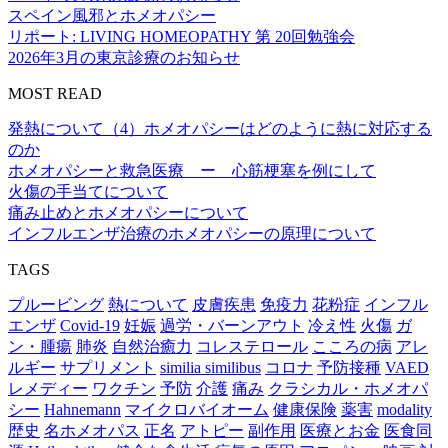
スペイン風邪とホメオパシー
リポート: LIVING HOMEOPATHY 第 20回勉強会
2026年3月の東京診療のお知らせ
MOST READ
発熱について（4）ホメオパシーはどのように熱に対応する
のか
ホメオパシーと救急医療 ー 心筋梗塞を例にして
火傷の手当てについて
痛み止めとホメオパシーについて
インフルエンザ治療のホメオパシーの原理について
TAGS
プルービング
熱について
皮膚疾患
免疫力
花粉症
インフル
エンザ
Covid-19
妊娠
過労・バーンアウト
冷え性
火傷
ガ
ン・腫瘍
肺炎
自然治癒力
コレステロール
こころの病
アレ
ルギー
サプリメント
similia similibus
コロナ
予防接種
VAED
レメディー
ワクチン
予防
介護
痛み
クラシカル・ホメオパ
シー
Hahnemann
マイクロバイオーム
健康保険
薬害
modality
歴史
名ホメオパス
正名
アトピー
副作用
医療とお金
医食同