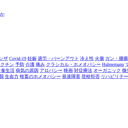
のか
ンザ
Covid-19
妊娠
過労・バーンアウト
冷え性
火傷
ガン・腫瘍
ワクチン
予防
介護
痛み
クラシカル・ホメオパシー
Hahnemann
な食生活
病気の原因
アロパシー
映画
対症療法
オーガニック
微
我
生命力
牧畜のホメオパシー
発達障害
登校拒否
リハビリテ