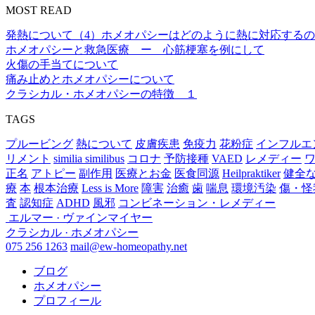
MOST READ
発熱について（4）ホメオパシーはどのように熱に対応する
ホメオパシーと救急医療 ー 心筋梗塞を例にして
火傷の手当てについて
痛み止めとホメオパシーについて
クラシカル・ホメオパシーの特徴 １
TAGS
プルービング
熱について
皮膚疾患
免疫力
花粉症
インフルエ
リメント
similia similibus
コロナ
予防接種
VAED
レメディー
正名
アトピー
副作用
医療とお金
医食同源
Heilpraktiker
健全
療
本
根本治療
Less is More
障害
治癒
歯
喘息
環境汚染
傷・怪
査
認知症
ADHD
風邪
コンビネーション・レメディー
エルマー · ヴァインマイヤー
クラシカル · ホメオパシー
075 256 1263
mail@ew-homeopathy.net
ブログ
ホメオパシー
プロフィール