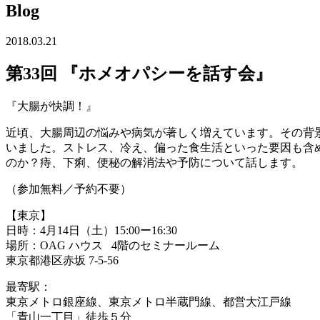
Blog
2018.03.21
第33回 『ホメオパシーを話す会』
『大腸が快調！』
近頃、大腸周辺の悩みや病気が著しく増えています。その背
いました。ストレス、冷え、偏った食生活といった要因も含
のか？痔、下痢、便秘の解消法や予防について話します。
（参加無料／予約不要）
【東京】
日時：4月14日（土）15:00ー16:30
場所：OAG ハウス 4階のセミナールーム
東京都港区赤坂 7-5-56
最寄駅：
東京メトロ銀座線、東京メトロ半蔵門線、都営大江戸線
「青山一丁目」徒歩５分