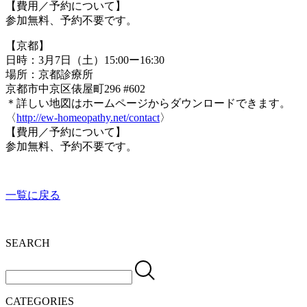
【費用／予約について】
参加無料、予約不要です。
【京都】
日時：3月7日（土）15:00ー16:30
場所：京都診療所
京都市中京区俵屋町296 #602
＊詳しい地図はホームページからダウンロードできます。
〈
http://ew-homeopathy.net/contact
〉
【費用／予約について】
参加無料、予約不要です。
一覧に戻る
SEARCH
CATEGORIES