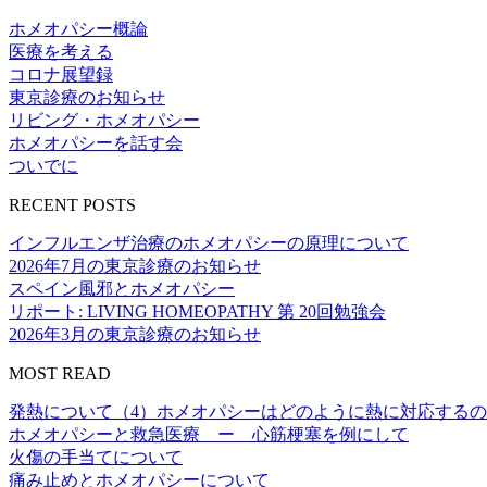
ホメオパシー概論
医療を考える
コロナ展望録
東京診療のお知らせ
リビング・ホメオパシー
ホメオパシーを話す会
ついでに
RECENT POSTS
インフルエンザ治療のホメオパシーの原理について
2026年7月の東京診療のお知らせ
スペイン風邪とホメオパシー
リポート: LIVING HOMEOPATHY 第 20回勉強会
2026年3月の東京診療のお知らせ
MOST READ
発熱について（4）ホメオパシーはどのように熱に対応する
ホメオパシーと救急医療 ー 心筋梗塞を例にして
火傷の手当てについて
痛み止めとホメオパシーについて