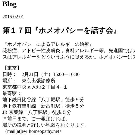
Blog
2015.02.01
第１７回『ホメオパシーを話す会』
『ホメオパシーによるアレルギーの治療』
花粉症、アトピー性皮膚炎，食料アレルギー等。先進国では
スはアレルギーをどういうふうに捉えるか。ホメオパシーは
【東京】
日時： 2月21日（土）15:00ー16:30
場所： 東京出張診療所
東京都中央区入船２丁目４−１
最寄駅：
地下鉄日比谷線「八丁堀駅」徒歩５分
地下鉄有楽町線「新富町駅」徒歩５分
JR 京葉線「八丁堀駅」徒歩５分
＊前日まで、ご一報頂ければ、
場所の説明と詳しい地図をおくります。
〈mail[at]ew-homeopathy.net〉