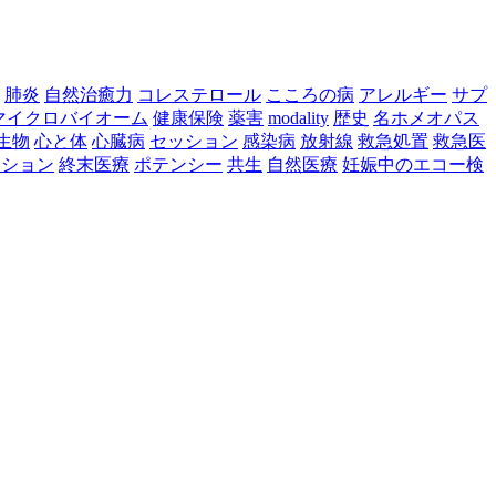
肺炎
自然治癒力
コレステロール
こころの病
アレルギー
サプ
マイクロバイオーム
健康保険
薬害
modality
歴史
名ホメオパス
生物
心と体
心臓病
セッション
感染病
放射線
救急処置
救急医
ーション
終末医療
ポテンシー
共生
自然医療
妊娠中のエコー検