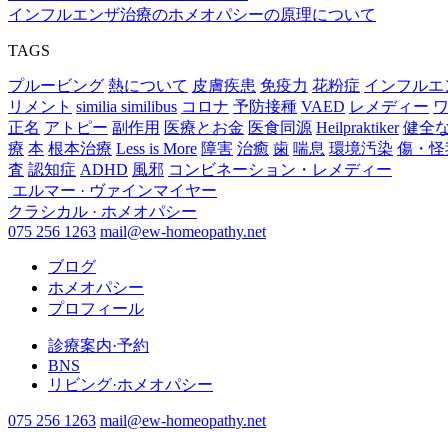
インフルエンザ治療のホメオパシーの原理について
TAGS
プルービング
熱について
皮膚疾患
免疫力
花粉症
インフルエ
リメント
similia similibus
コロナ
予防接種
VAED
レメディー
正名
アトピー
副作用
医療とお金
医食同源
Heilpraktiker
健全
療
本
根本治療
Less is More
障害
治癒
歯
喘息
環境汚染
傷・怪
査
認知症
ADHD
風邪
コンビネーション・レメディー
エルマー · ヴァインマイヤー
クラシカル · ホメオパシー
075 256 1263
mail@ew-homeopathy.net
ブログ
ホメオパシー
プロフィール
診療案内·予約
BNS
リビング·ホメオパシー
075 256 1263
mail@ew-homeopathy.net