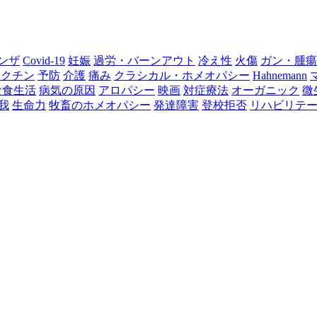
ンザ
Covid-19
妊娠
過労・バーンアウト
冷え性
火傷
ガン・腫瘍
ワクチン
予防
介護
痛み
クラシカル・ホメオパシー
Hahnemann
な食生活
病気の原因
アロパシー
映画
対症療法
オーガニック
微
我
生命力
牧畜のホメオパシー
発達障害
登校拒否
リハビリテ